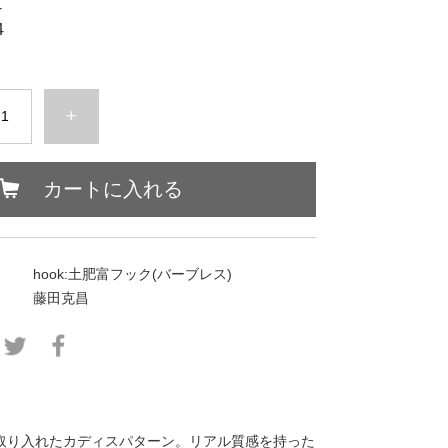
4
4
+
カートに入れる
hook:土肥富フック(バーブレス)
藤田克昌
取り入れたカディスパターン。リアル質感を持った