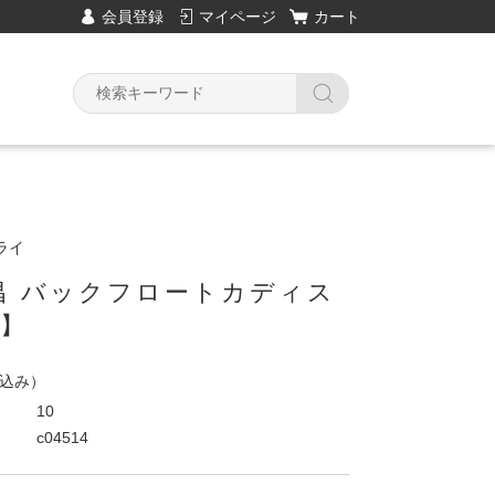
会員登録
マイページ
カート
ライ
昌 バックフロートカディス
色】
込み）
10
c04514