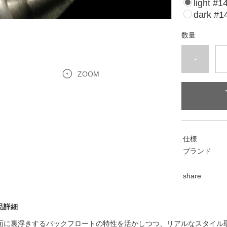
light #1
dark #1
数量
-
ZOOM
仕様
ブランド
share
品詳細
面に裏浮きするバックフロートの特性を活かしつつ、リアルなスタイル