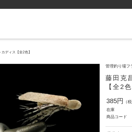
トカディス【全2色】
管理釣り場フ
藤田克
【全2
385円
（税
在庫
商品コード