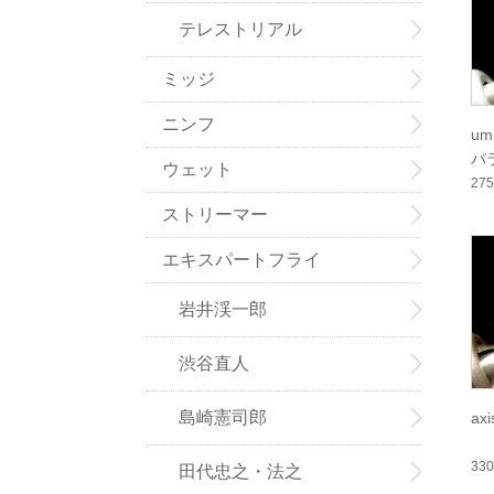
テレストリアル
ミッジ
ニンフ
u
パラ
ウェット
27
ストリーマー
エキスパートフライ
岩井渓一郎
渋谷直人
島崎憲司郎
ax
33
田代忠之・法之