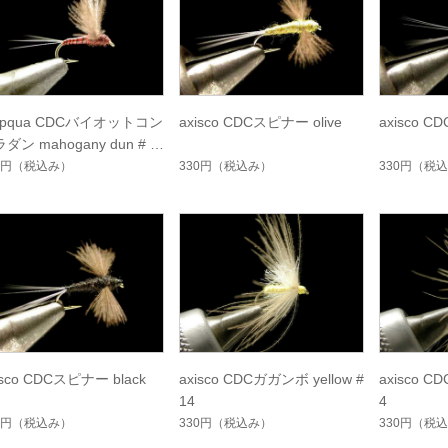
mpqua CDCバイオットコン
axisco CDCスピナー olive
axisco 
ダン mahogany dun #18
5円
（税込み）
330円
（税込み）
330円
（税込
isco CDCスピナー black
axisco CDCガガンボ yellow #
axisco C
14
4
0円
（税込み）
330円
（税込み）
330円
（税込