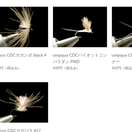
isco CDCガガンボ black #
umpqua CDCバイオットコン
umpqua
パラダン PMD
ナー
0円
（税込み）
440円
（税込み）
440円
（税込
emco CDCガガパラ #17