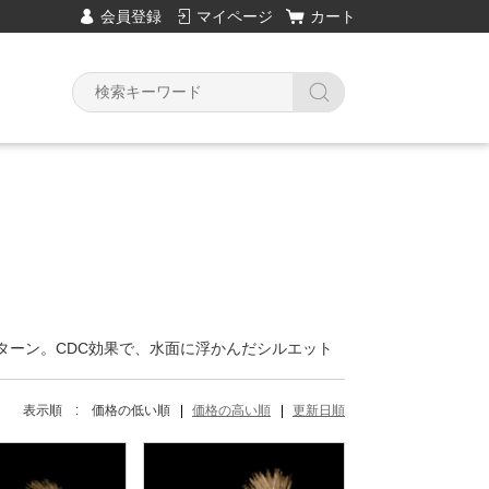
会員登録
マイページ
カート
Y
ターン。CDC効果で、水面に浮かんだシルエット
表示順 :
価格の低い順
価格の高い順
更新日順