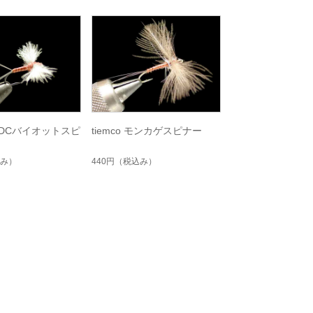
 CDCバイオットスピ
tiemco モンカゲスピナー
み）
440円
（税込み）