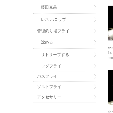
藤田克昌
レネ ハロップ
管理釣り場フライ
沈める
ax
14
リトリーブする
33
エッグフライ
バスフライ
ソルトフライ
アクセサリー
ti