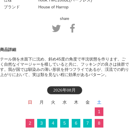
仕様
hook:TMC100BL(バーブレス)
ブランド
House of Harrop
share
商品詳細
テール側を水面下に沈め、斜め45度の角度で半沈状態を作ります。ご
く自然なイマージャーを模していると共に、フッキングの良さは抜群で
す。我が国では馴染みの薄い形状を持つフライであるが、渓流での釣り
上がりにおいて、実は類を見ない程に効果があるパターン。
2026年08月
日
月
火
水
木
金
土
1
2
3
4
5
6
7
8