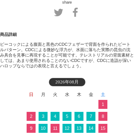
share
商品詳細
ピーコックによる腹面と黒色のCDCフェザーで背面を作られたビート
ルパターン。CDCによる微妙な浮力が、水面に落ちた実際の昆虫の沈
み具合を見事に再現することが可能です。テレストリアルの背面素材と
しては、あまり使用されることのないCDCですが、CDCに造詣が深い
ハロップならではの表現と言えるでしょう。
2026年08月
日
月
火
水
木
金
土
1
2
3
4
5
6
7
8
9
10
11
12
13
14
15