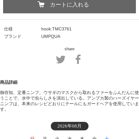
カートに入れる
仕様
hook:TMC3761
ブランド
UMPQUA
share
商品詳細
御存知、定番ニンフ。ウサギのマスクから取れるファーをふんだんに使
うことで、水中で虫らしさを演出している。アンプカ製のハーズイヤー
ニンフは、本来のレシピどおりにテールにもガードヘアを使用していま
す。
2026年08月
日
月
火
水
木
金
土