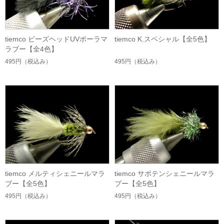
tiemco ビーズヘッドUVポーラマ
tiemco K.スペシャル【全5色】
ラブー【全4色】
495円
（税込み）
495円
（税込み）
tiemco メルティシェニールマラ
tiemco サボテンシェニールマラ
ブー【全5色】
ブー【全5色】
495円
（税込み）
495円
（税込み）