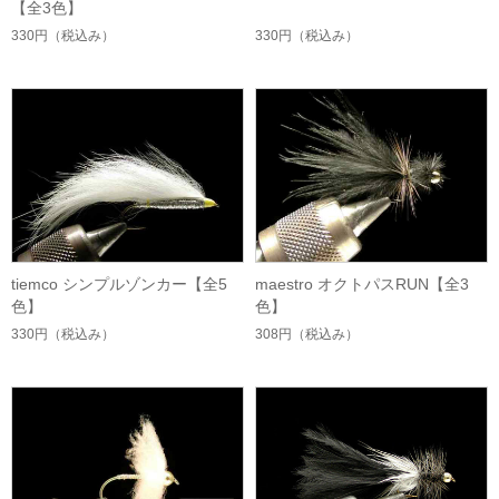
【全3色】
330円
（税込み）
330円
（税込み）
tiemco シンプルゾンカー【全5
maestro オクトパスRUN【全3
色】
色】
330円
（税込み）
308円
（税込み）